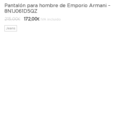
Pantalón para hombre de Emporio Armani –
8N1J061D5QZ
El
El
215,00
€
172,00
€
IVA incluido
precio
precio
original
actual
Jeans
era:
es:
215,00€.
172,00€.