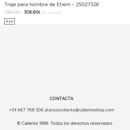
Traje para hombre de Etiem – 25027326
El
El
438,00
€
306,60
€
IVA incluido
precio
precio
original
actual
Azul
era:
es:
438,00€.
306,60€.
CONTACTA
+34 667 768 306 atencioncliente@calienteshop.com
© Caliente 1986. Todos los derechos reservados.