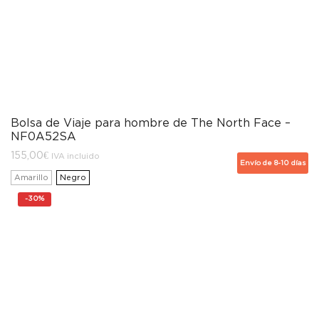
Bolsa de Viaje para hombre de The North Face –
NF0A52SA
155,00
€
IVA incluido
Envío de 8-10 días
Amarillo
Negro
-
30%