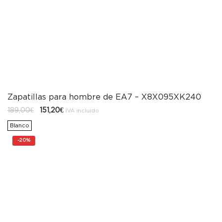
Zapatillas para hombre de EA7 – X8X095XK240
El
El
189,00
€
151,20
€
IVA incluido
precio
precio
original
actual
Blanco
era:
es:
189,00€.
151,20€.
-
20%