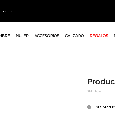
eshop.com
MBRE
MUJER
ACCESORIOS
CALZADO
REGALOS
Produc
SKU:
N/A
Este produc