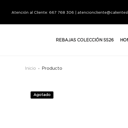
Atención al Cliente: 667 768 306 | atencioncliente@calient
REBAJAS COLECCIÓN SS26
HO
Inicio
Producto
Agotado