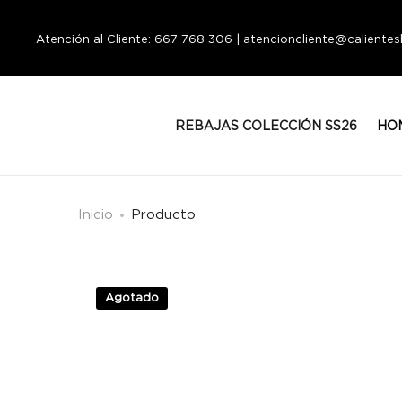
Atención al Cliente: 667 768 306 | atencioncliente@calient
REBAJAS COLECCIÓN SS26
HO
Inicio
Producto
Agotado