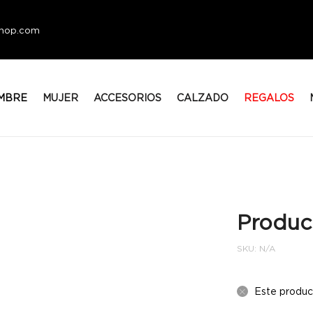
eshop.com
MBRE
MUJER
ACCESORIOS
CALZADO
REGALOS
Produc
SKU:
N/A
Este produc