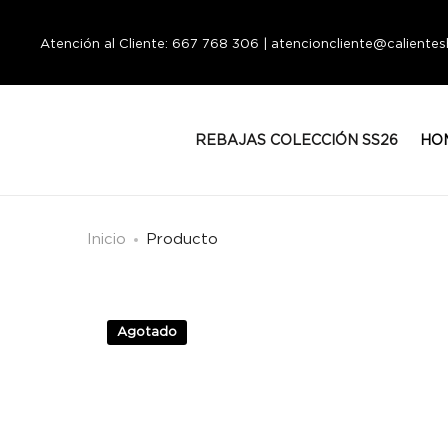
Atención al Cliente: 667 768 306 | atencioncliente@calient
REBAJAS COLECCIÓN SS26
HO
Inicio
Producto
Agotado