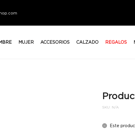
eshop.com
MBRE
MUJER
ACCESORIOS
CALZADO
REGALOS
Produc
SKU:
N/A
Este produc