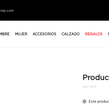
eshop.com
MBRE
MUJER
ACCESORIOS
CALZADO
REGALOS
Produc
SKU:
N/A
Este produc