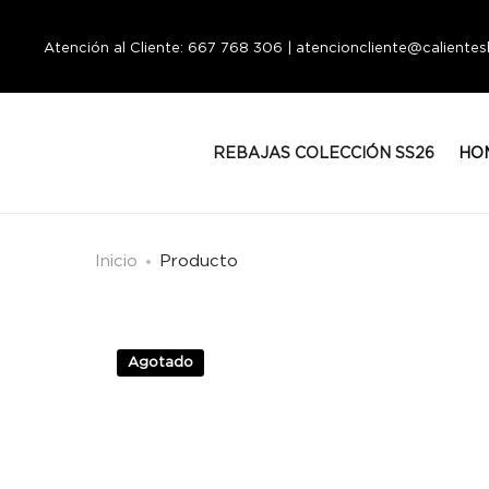
Atención al Cliente: 667 768 306 | atencioncliente@calient
REBAJAS COLECCIÓN SS26
HO
Inicio
Producto
Agotado