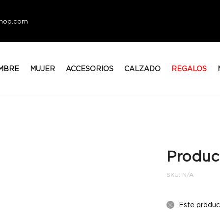
eshop.com
MBRE
MUJER
ACCESORIOS
CALZADO
REGALOS
Produc
SKU:
N/A
Este produc