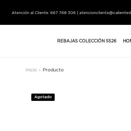
Atención al Cliente: 667 768 306 | atencioncliente@calient
REBAJAS COLECCIÓN SS26
HO
Inicio
Producto
Agotado