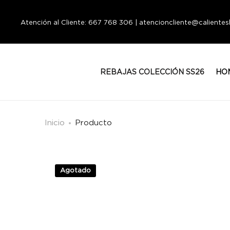
Atención al Cliente: 667 768 306 | atencioncliente@calient
REBAJAS COLECCIÓN SS26
HO
Inicio
Producto
Agotado