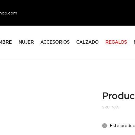
eshop.com
MBRE
MUJER
ACCESORIOS
CALZADO
REGALOS
Produc
SKU:
N/A
Este produc