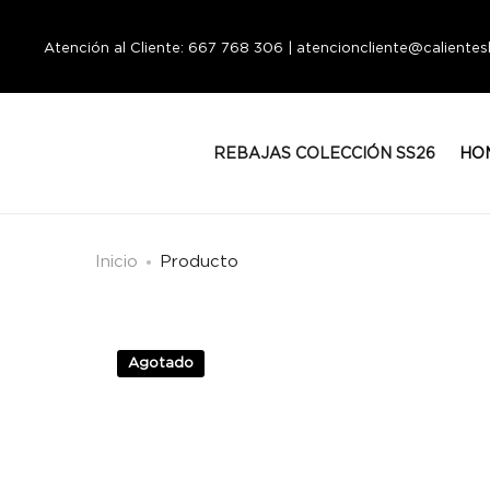
Atención al Cliente: 667 768 306 | atencioncliente@calient
REBAJAS COLECCIÓN SS26
HO
Inicio
Producto
Agotado