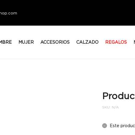
eshop.com
MBRE
MUJER
ACCESORIOS
CALZADO
REGALOS
Produc
SKU:
N/A
Este produc