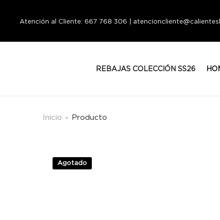
Atención al Cliente: 667 768 306 | atencioncliente@calient
REBAJAS COLECCIÓN SS26
HO
Inicio
Producto
Agotado