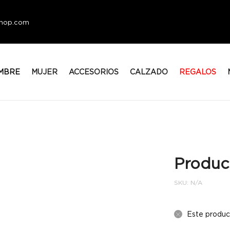
eshop.com
MBRE
MUJER
ACCESORIOS
CALZADO
REGALOS
Produc
SKU:
N/A
Este produc