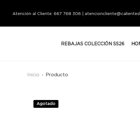
Atención al Cliente: 667 768 306 | atencioncliente@calient
REBAJAS COLECCIÓN SS26
HO
Inicio
Producto
Agotado