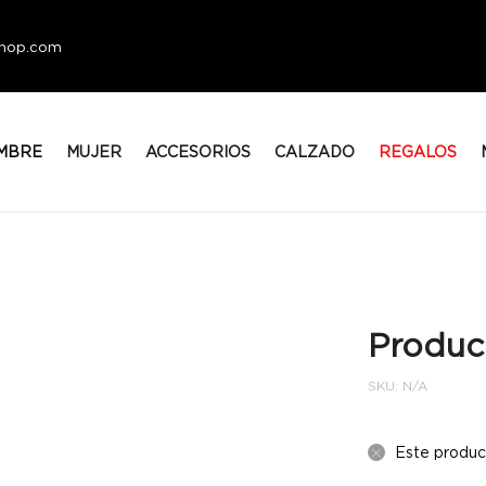
eshop.com
MBRE
MUJER
ACCESORIOS
CALZADO
REGALOS
Produc
SKU:
N/A
Este produc