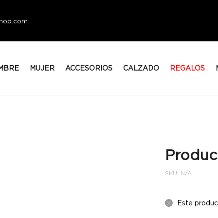
eshop.com
MBRE
MUJER
ACCESORIOS
CALZADO
REGALOS
Produc
SKU:
N/A
Este produc