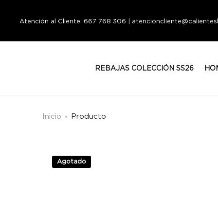
Atención al Cliente: 667 768 306 | atencioncliente@calient
REBAJAS COLECCIÓN SS26
HO
Inicio
Producto
Agotado