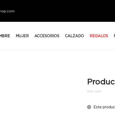
eshop.com
MBRE
MUJER
ACCESORIOS
CALZADO
REGALOS
Produc
SKU:
N/A
Este produc