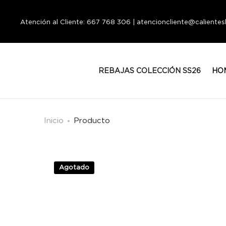
Atención al Cliente: 667 768 306 | atencioncliente@calient
REBAJAS COLECCIÓN SS26
HO
Inicio
Producto
Agotado