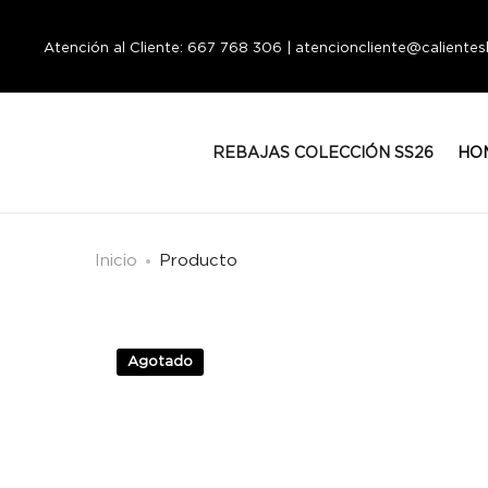
Atención al Cliente: 667 768 306 | atencioncliente@calient
REBAJAS COLECCIÓN SS26
HO
Inicio
Producto
Agotado