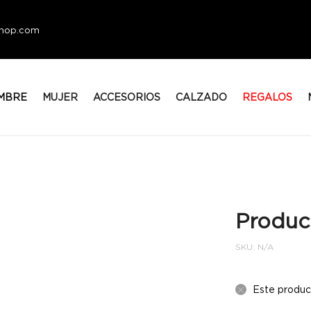
eshop.com
MBRE
MUJER
ACCESORIOS
CALZADO
REGALOS
Produc
SKU:
N/A
Este produc