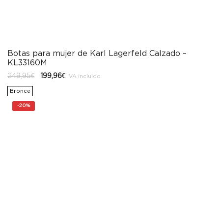
Botas para mujer de Karl Lagerfeld Calzado –
KL33160M
El
El
249,95
€
199,96
€
IVA incluido
precio
precio
original
actual
Bronce
era:
es:
249,95€.
199,96€.
-
20%