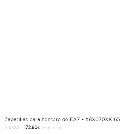
Zapatillas para hombre de EA7 – X8X070XK165
El
El
216,00
€
172,80
€
IVA incluido
precio
precio