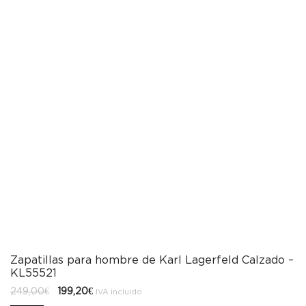
Zapatillas para hombre de Karl Lagerfeld Calzado –
KL55521
El
El
249,00
€
199,20
€
IVA incluido
precio
precio