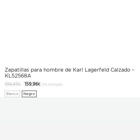
Zapatillas para hombre de Karl Lagerfeld Calzado –
KL52568A
El
El
199,95
€
159,96
€
IVA incluido
precio
precio
original
actual
Blanco
Negro
era:
es:
199,95€.
159,96€.