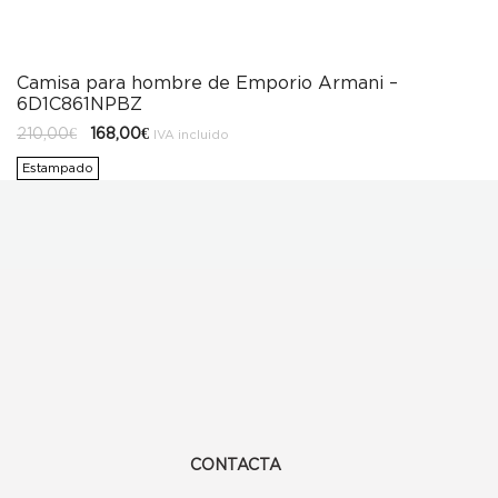
Camisa para hombre de Emporio Armani –
6D1C861NPBZ
El
El
210,00
€
168,00
€
IVA incluido
precio
precio
original
actual
Estampado
era:
es:
210,00€.
168,00€.
CONTACTA