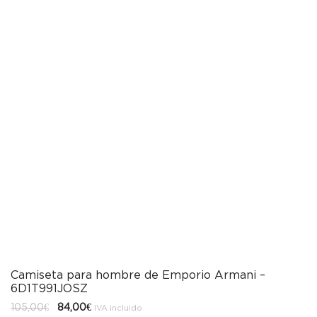
Camiseta para hombre de Emporio Armani –
6D1T991JOSZ
El
El
105,00
€
84,00
€
IVA incluido
precio
precio