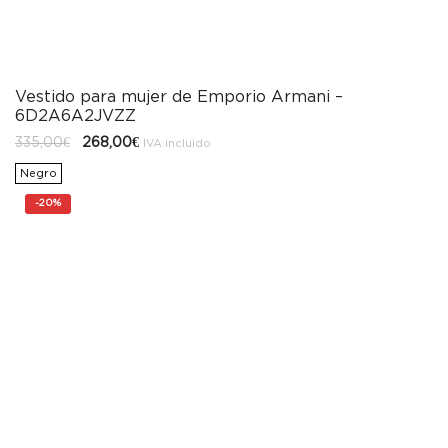
Vestido para mujer de Emporio Armani –
6D2A6A2JVZZ
El
El
335,00
€
268,00
€
IVA incluido
precio
precio
original
actual
Negro
era:
es:
335,00€.
268,00€.
-
20%