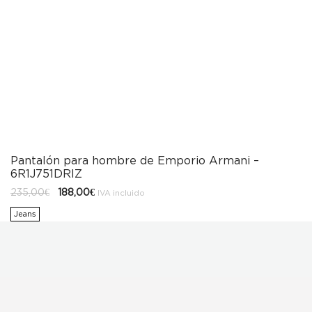
Pantalón para hombre de Emporio Armani –
6R1J751DRIZ
El
El
235,00
€
188,00
€
IVA incluido
precio
precio
original
actual
Jeans
era:
es:
235,00€.
188,00€.