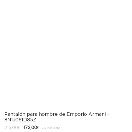
Pantalón para hombre de Emporio Armani –
8N1J061D85Z
El
El
215,00
€
172,00
€
IVA incluido
precio
precio