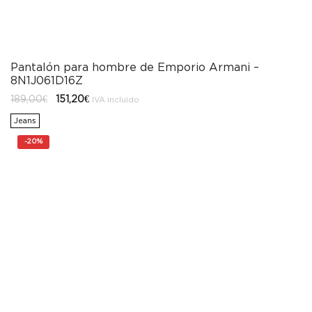
Pantalón para hombre de Emporio Armani –
8N1J061D16Z
El
El
189,00
€
151,20
€
IVA incluido
precio
precio
original
actual
Jeans
era:
es:
189,00€.
151,20€.
-
20%