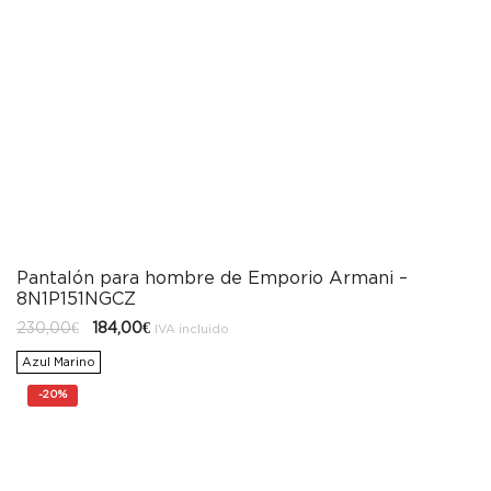
Pantalón para hombre de Emporio Armani –
8N1P151NGCZ
El
El
230,00
€
184,00
€
IVA incluido
precio
precio
original
actual
Azul Marino
era:
es:
230,00€.
184,00€.
-
20%