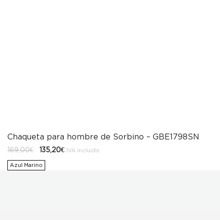
Chaqueta para hombre de Sorbino – GBE1798SN
El
El
169,00
€
135,20
€
IVA incluido
precio
precio
original
actual
Azul Marino
era:
es:
169,00€.
135,20€.