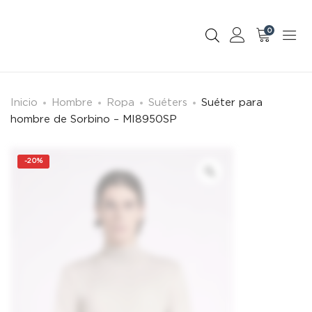
0
Inicio
Hombre
Ropa
Suéters
Suéter para
hombre de Sorbino – MI8950SP
-
20%