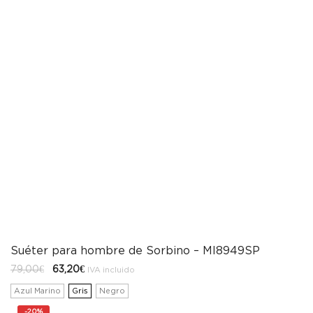
Suéter para hombre de Sorbino – MI8949SP
El
El
79,00
€
63,20
€
IVA incluido
precio
precio
original
actual
Azul Marino
Gris
Negro
era:
es:
79,00€.
63,20€.
-
20%