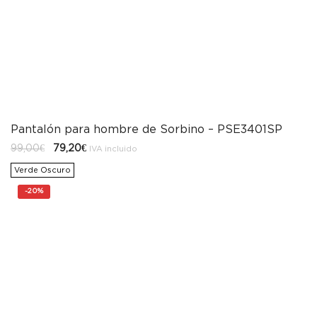
Pantalón para hombre de Sorbino – PSE3401SP
El
El
99,00
€
79,20
€
IVA incluido
precio
precio
original
actual
Verde Oscuro
era:
es:
99,00€.
79,20€.
-
20%