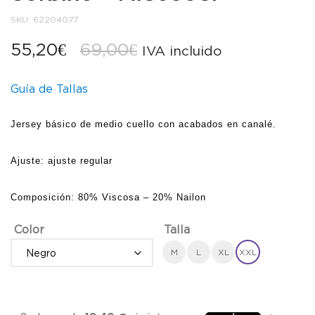
SKU:
62204077
El
El
55,20
€
69,00
€
IVA incluido
precio
precio
Guía de Tallas
original
actual
Jersey básico de medio cuello con acabados en canalé.
era:
es:
69,00€.
55,20€.
Ajuste: ajuste regular
Composición: 80% Viscosa – 20% Nailon
Color
Talla
M
L
XL
XXL