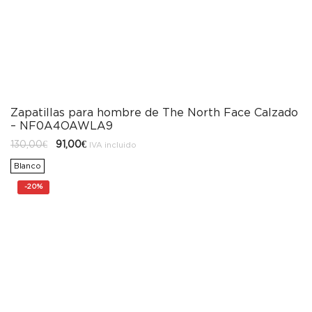
Zapatillas para hombre de The North Face Calzado
– NF0A4OAWLA9
El
El
130,00
€
91,00
€
IVA incluido
precio
precio
original
actual
Blanco
era:
es:
130,00€.
91,00€.
-
20%