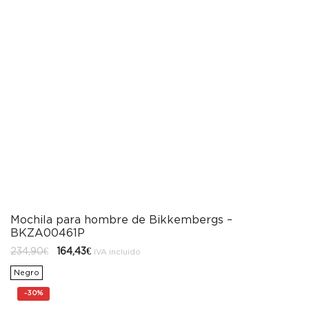
Mochila para hombre de Bikkembergs –
BKZA00461P
El
El
234,90
€
164,43
€
IVA incluido
precio
precio
original
actual
Negro
era:
es:
234,90€.
164,43€.
-
30%