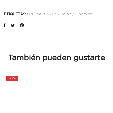
026Toalla S21 36 Rojo S/T
,
hombre
ETIQUETAS:
También pueden gustarte
-
20%