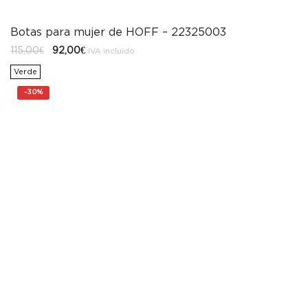
Botas para mujer de HOFF – 22325003
El
El
115,00
€
92,00
€
IVA incluido
precio
precio
original
actual
Verde
era:
es:
115,00€.
92,00€.
-
30%