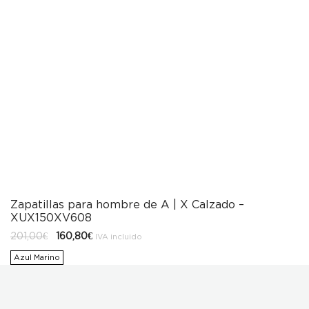
Zapatillas para hombre de A | X Calzado –
XUX150XV608
El
El
201,00
€
160,80
€
IVA incluido
precio
precio
original
actual
Azul Marino
era:
es:
201,00€.
160,80€.