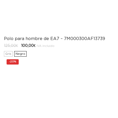
Polo para hombre de EA7 – 7M000300AF13739
El
El
125,00
€
100,00
€
IVA incluido
precio
precio
original
actual
Gris
Negro
era:
es:
125,00€.
100,00€.
-
20%