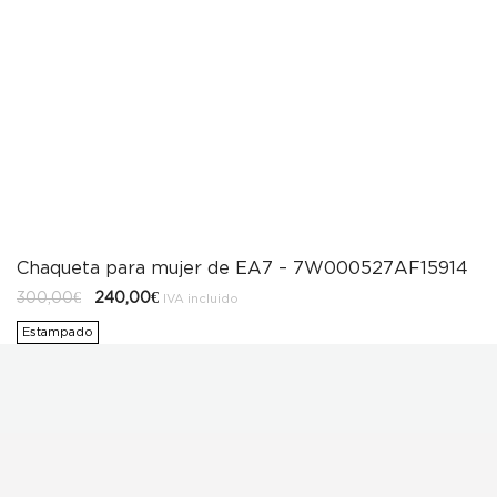
Chaqueta para mujer de EA7 – 7W000527AF15914
El
El
300,00
€
240,00
€
IVA incluido
precio
precio
original
actual
Estampado
era:
es:
300,00€.
240,00€.