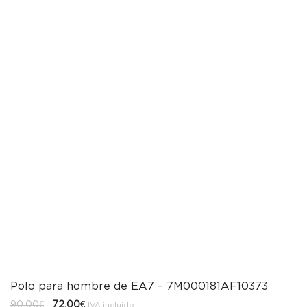
Polo para hombre de EA7 – 7M000181AF10373
El
El
90,00
€
72,00
€
IVA incluido