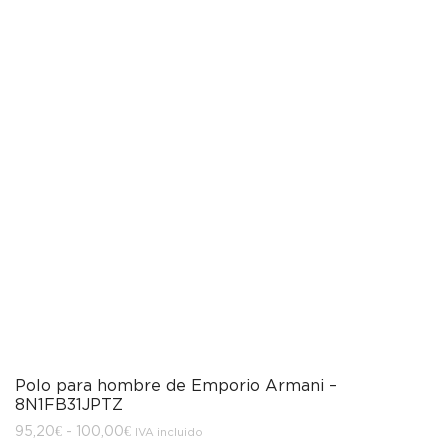
Polo para hombre de Emporio Armani –
8N1FB31JPTZ
Rango
95,20
€
-
100,00
€
IVA incluido
de