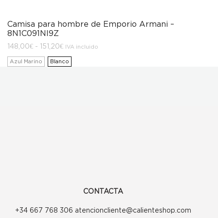
Camisa para hombre de Emporio Armani –
8N1C091NI9Z
Rango
148,00
€
-
151,20
€
IVA incluido
de
precios:
Azul Marino
Blanco
desde
148,00€
hasta
151,20€
CONTACTA
+34 667 768 306 atencioncliente@calienteshop.com