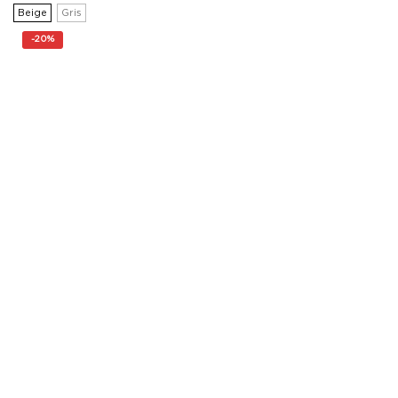
precios:
Beige
Gris
desde
95,20€
-
20%
hasta
100,00€