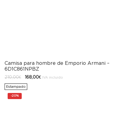
Camisa para hombre de Emporio Armani –
6D1C861NPBZ
El
El
210,00
€
168,00
€
IVA incluido
precio
precio
original
actual
Estampado
era:
es:
210,00€.
168,00€.
-
20%