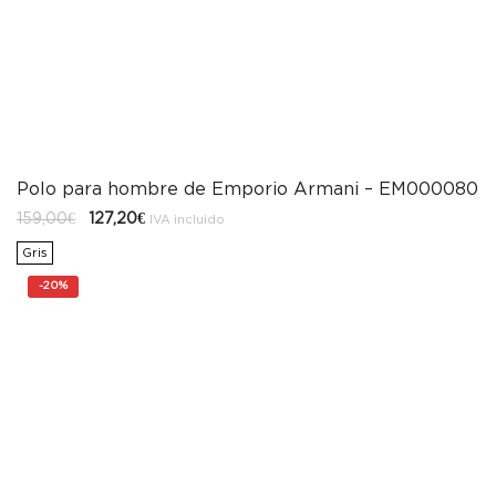
Polo para hombre de Emporio Armani – EM000080
El
El
159,00
€
127,20
€
IVA incluido
precio
precio
original
actual
Gris
era:
es:
159,00€.
127,20€.
-
20%