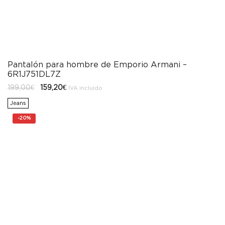
Pantalón para hombre de Emporio Armani –
6R1J751DL7Z
El
El
199,00
€
159,20
€
IVA incluido
precio
precio
original
actual
Jeans
era:
es:
199,00€.
159,20€.
-
20%