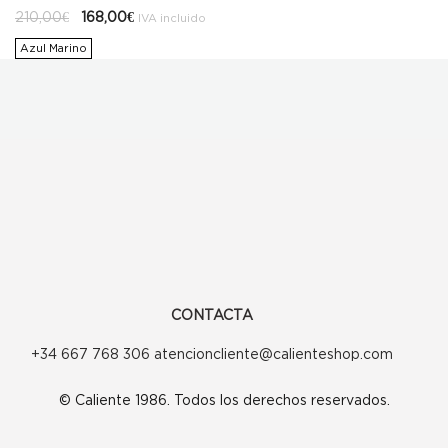
El
El
210,00
€
168,00
€
IVA incluido
precio
precio
original
actual
Azul Marino
era:
es:
210,00€.
168,00€.
CONTACTA
+34 667 768 306 atencioncliente@calienteshop.com
© Caliente 1986. Todos los derechos reservados.