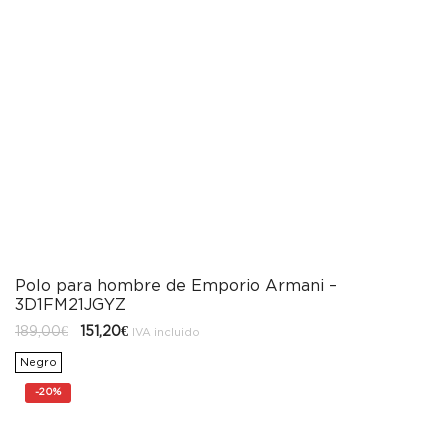
Polo para hombre de Emporio Armani –
3D1FM21JGYZ
El
El
189,00
€
151,20
€
IVA incluido
precio
precio
original
actual
Negro
era:
es:
189,00€.
151,20€.
-
20%