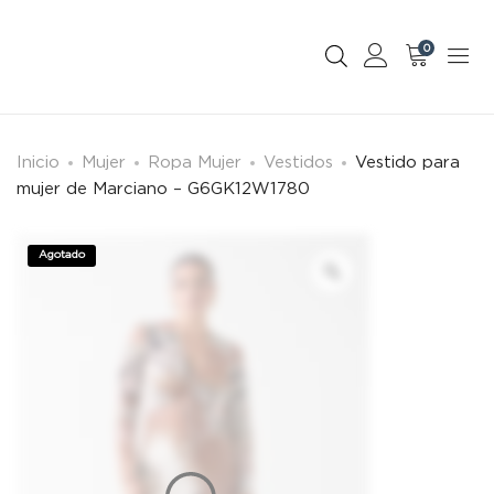
0
Inicio
Mujer
Ropa Mujer
Vestidos
Vestido para
mujer de Marciano – G6GK12W1780
Agotado