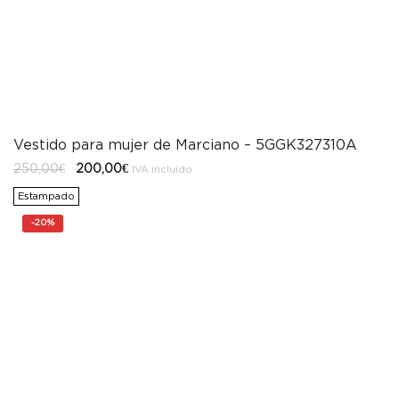
Vestido para mujer de Marciano – 5GGK327310A
El
El
250,00
€
200,00
€
IVA incluido
precio
precio
original
actual
Estampado
era:
es:
250,00€.
200,00€.
-
20%