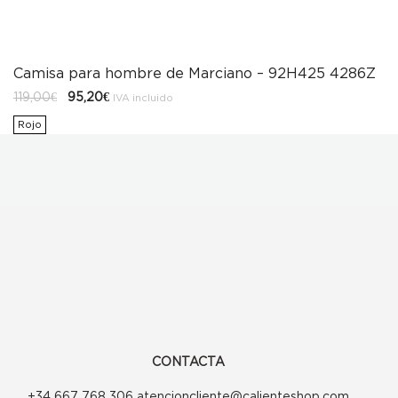
Camisa para hombre de Marciano – 92H425 4286Z
El
El
119,00
€
95,20
€
IVA incluido
precio
precio
original
actual
Rojo
era:
es:
119,00€.
95,20€.
CONTACTA
+34 667 768 306 atencioncliente@calienteshop.com