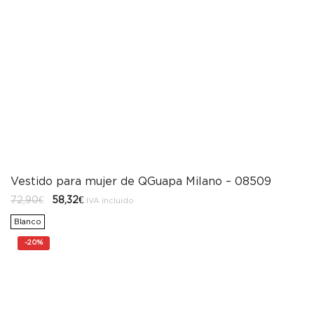
Vestido para mujer de QGuapa Milano – 08509
El
El
72,90
€
58,32
€
IVA incluido
precio
precio
original
actual
Blanco
era:
es:
72,90€.
58,32€.
-
20%