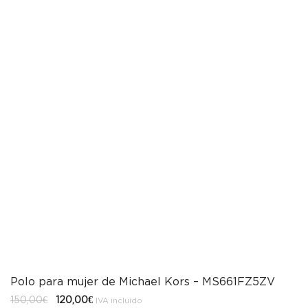
Polo para mujer de Michael Kors – MS661FZ5ZV
El
El
150,00
€
120,00
€
IVA incluido