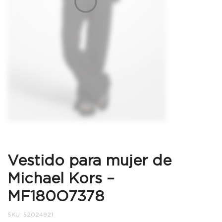
Vestido para mujer de
Michael Kors –
MF180O7378
SKU:
52024921