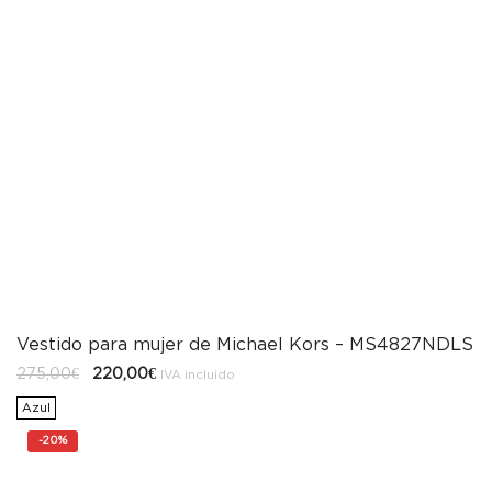
Vestido para mujer de Michael Kors – MS4827NDLS
El
El
275,00
€
220,00
€
IVA incluido
precio
precio
original
actual
Azul
era:
es:
275,00€.
220,00€.
-
20%