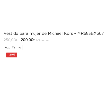
Vestido para mujer de Michael Kors – MR683BX667
El
El
250,00
€
200,00
€
IVA incluido
precio
precio
original
actual
Azul Marino
era:
es:
250,00€.
200,00€.
-
20%