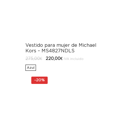
Vestido para mujer de Michael
Kors – MS4827NDLS
El
El
275,00
€
220,00
€
IVA incluido
precio
precio
original
actual
Azul
era:
es:
275,00€.
220,00€.
-
20%