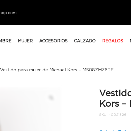
eshop.com
MBRE
MUJER
ACCESORIOS
CALZADO
REGALOS
Vestido para mujer de Michael Kors – MS08ZMZ6TF
Vestid
Kors 
SKU:
40021526