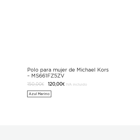
Polo para mujer de Michael Kors
– MS661FZ5ZV
El
El
150,00
€
120,00
€
IVA incluido
precio
precio
original
actual
Azul Marino
era:
es:
150,00€.
120,00€.