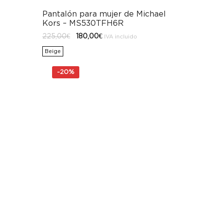
Pantalón para mujer de Michael
Kors – MS530TFH6R
El
El
225,00
€
180,00
€
IVA incluido
precio
precio
original
actual
Beige
era:
es:
225,00€.
180,00€.
-
20%