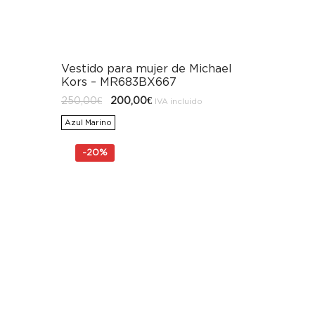
Vestido para mujer de Michael
Kors – MR683BX667
El
El
250,00
€
200,00
€
IVA incluido
precio
precio
original
actual
Azul Marino
era:
es:
250,00€.
200,00€.
-
20%