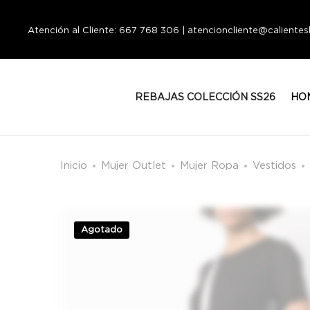
Atención al Cliente: 667 768 306 | atencioncliente@calient
REBAJAS COLECCIÓN SS26
HO
Inicio
Mujer Outlet
Mujer Ropa
Vestidos
Agotado