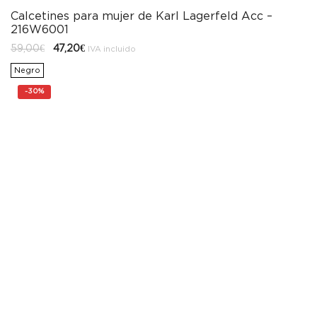
Calcetines para mujer de Karl Lagerfeld Acc –
216W6001
El
El
59,00
€
47,20
€
IVA incluido
precio
precio
original
actual
Negro
era:
es:
59,00€.
47,20€.
-
30%