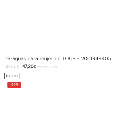
Paraguas para mujer de TOUS – 2001949405
El
El
59,00
€
47,20
€
IVA incluido
precio
precio
original
actual
Naranja
era:
es:
59,00€.
47,20€.
-
20%