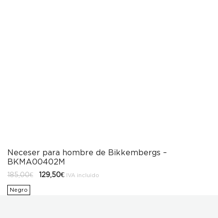
Neceser para hombre de Bikkembergs –
BKMA00402M
El
El
185,00
€
129,50
€
IVA incluido
precio
precio
original
actual
Negro
era:
es:
185,00€.
129,50€.