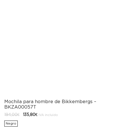
Mochila para hombre de Bikkembergs –
BKZA00057T
El
El
194,00
€
135,80
€
IVA incluido
precio
precio
original
actual
Negro
era:
es: