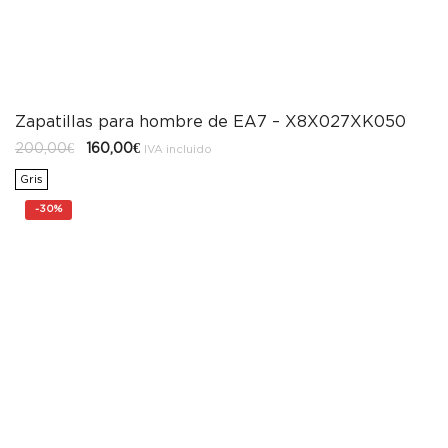
Zapatillas para hombre de EA7 – X8X027XK050
El
El
200,00
€
160,00
€
IVA incluido
precio
precio
original
actual
Gris
era:
es:
200,00€.
160,00€.
-
30%