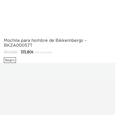
Mochila para hombre de Bikkembergs –
BKZA00057T
El
El
194,00
€
135,80
€
IVA incluido
precio
precio
original
actual
Negro
era:
es:
194,00€.
135,80€.