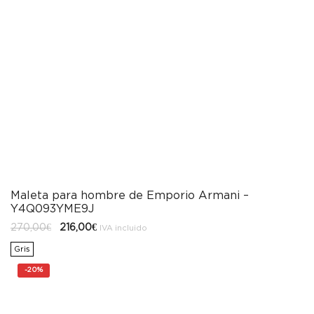
Maleta para hombre de Emporio Armani –
Y4Q093YME9J
El
El
270,00
€
216,00
€
IVA incluido
precio
precio
original
actual
Gris
era:
es:
270,00€.
216,00€.
-
20%