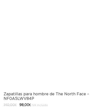
Zapatillas para hombre de The North Face –
NF0A5LWV84P
El
El
140,00
€
98,00
€
IVA incluido