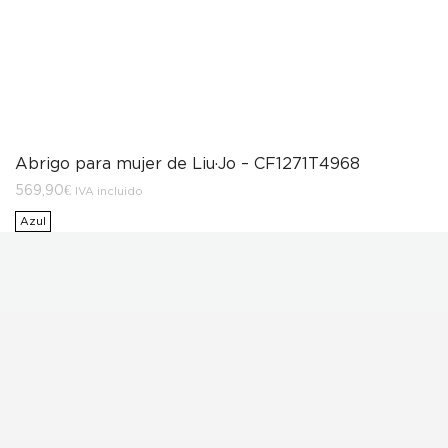
Abrigo para mujer de Liu·Jo – CF1271T4968
569,90
€
IVA incluido
Azul