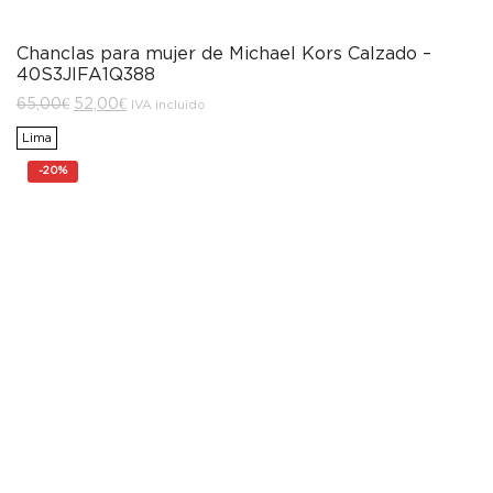
Chanclas para mujer de Michael Kors Calzado –
40S3JIFA1Q388
El
El
65,00
€
52,00
€
IVA incluido
precio
precio
original
actual
Lima
era:
es:
65,00€.
52,00€.
-
20%