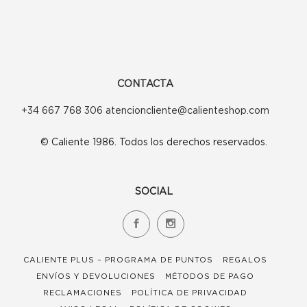
pueden
pueden
elegir
elegir
en
en
la
la
CONTACTA
página
página
+34 667 768 306 atencioncliente@calienteshop.com
de
de
© Caliente 1986. Todos los derechos reservados.
producto
producto
SOCIAL
CALIENTE PLUS – PROGRAMA DE PUNTOS
REGALOS
ENVÍOS Y DEVOLUCIONES
MÉTODOS DE PAGO
RECLAMACIONES
POLÍTICA DE PRIVACIDAD