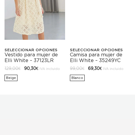
SELECCIONAR OPCIONES
SELECCIONAR OPCIONES
Vestido para mujer de
Camisa para mujer de
Este
Este
Elli White – 37123LR
Elli White – 35249YC
producto
producto
El
El
El
El
129,00
€
90,30
€
99,00
€
69,30
€
IVA incluido
IVA incluido
precio
precio
precio
precio
tiene
tiene
original
actual
original
actual
Beige
Blanco
era:
es:
era:
es:
129,00€.
90,30€.
99,00€.
69,30€.
múltiples
múltiples
variantes.
variantes.
Las
Las
opciones
opciones
se
se