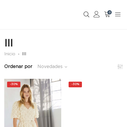
0
III
Inicio
III
Ordenar por
Novedades
-
30%
-
30%