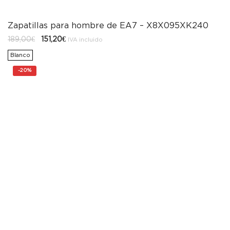
Zapatillas para hombre de EA7 – X8X095XK240
El
El
189,00
€
151,20
€
IVA incluido
precio
precio
original
actual
Blanco
era:
es:
189,00€.
151,20€.
-
20%