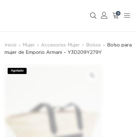
0
Inicio
Mujer
Accesorios Mujer
Bolsos
Bolso para
mujer de Emporio Armani – Y3D209Y279Y
Agotado