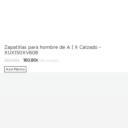
Zapatillas para hombre de A | X Calzado –
XUX150XV608
El
El
201,00
€
160,80
€
IVA incluido
precio
precio
original
actual
Azul Marino
era:
es:
201,00€.
160,80€.