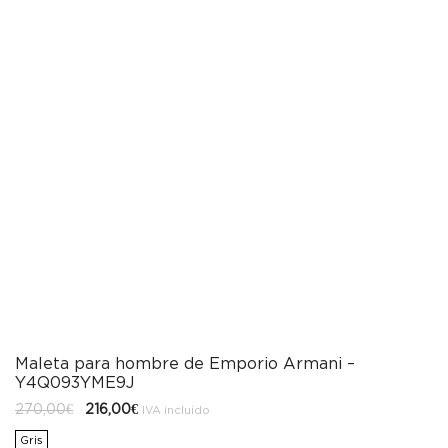
Maleta para hombre de Emporio Armani –
Y4Q093YME9J
El
El
270,00
€
216,00
€
IVA incluido
precio
precio
original
actual
Gris