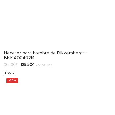
Neceser para hombre de Bikkembergs –
BKMA00402M
El
El
185,00
€
129,50
€
IVA incluido
precio
precio
original
actual
Negro
era:
es:
185,00€.
129,50€.
-
20%