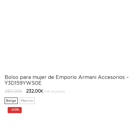
Bolso para mujer de Emporio Armani Accesorios –
Y3D159YWS0E
El
El
290,00
€
232,00
€
IVA incluido
precio
precio
original
actual
Beige
Marron
era:
es:
290,00€.
232,00€.
-
20%