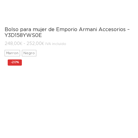
Bolso para mujer de Emporio Armani Accesorios –
Y3D158YWS0E
Rango
248,00
€
-
252,00
€
IVA incluido
de
precios:
Marron
Negro
desde
248,00€
-
20%
hasta
252,00€