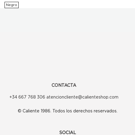
original
actual
Negro
era:
es:
225,00€.
180,00€.
CONTACTA
+34 667 768 306 atencioncliente@calienteshop.com
© Caliente 1986. Todos los derechos reservados.
SOCIAL