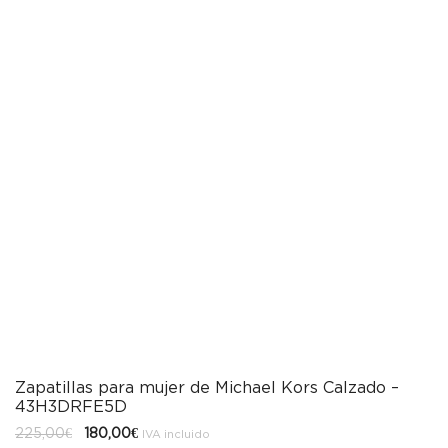
Zapatillas para mujer de Michael Kors Calzado –
43H3DRFE5D
El
El
225,00
€
180,00
€
IVA incluido
precio
precio