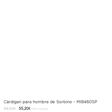
Cárdigan para hombre de Sorbino – MI8460SP
El
El
69,00
€
55,20
€
IVA incluido
precio
precio