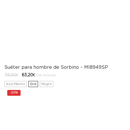
Suéter para hombre de Sorbino – MI8949SP
El
El
79,00
€
63,20
€
IVA incluido
precio
precio
original
actual
Azul Marino
Gris
Negro
era:
es:
79,00€.
63,20€.
-
20%