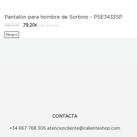
Pantalón para hombre de Sorbino – PSE3433SP
El
El
99,00
€
79,20
€
IVA incluido
precio
precio
original
actual
Negro
era:
es:
99,00€.
79,20€.
CONTACTA
+34 667 768 306 atencioncliente@calienteshop.com