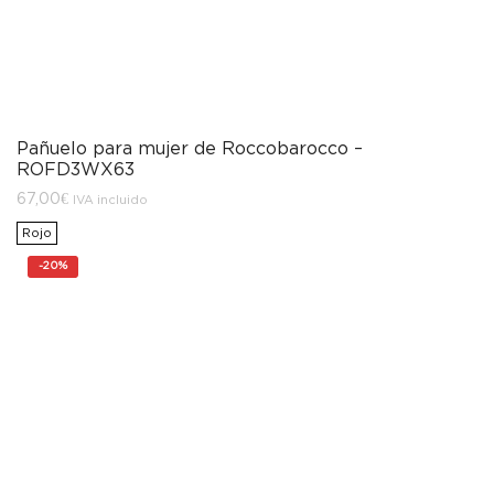
Pañuelo para mujer de Roccobarocco –
ROFD3WX63
67,00
€
IVA incluido
Rojo
-
20%