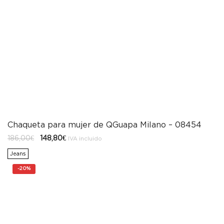
Chaqueta para mujer de QGuapa Milano – 08454
El
El
186,00
€
148,80
€
IVA incluido
precio
precio
original
actual
Jeans
era:
es:
186,00€.
148,80€.
-
20%