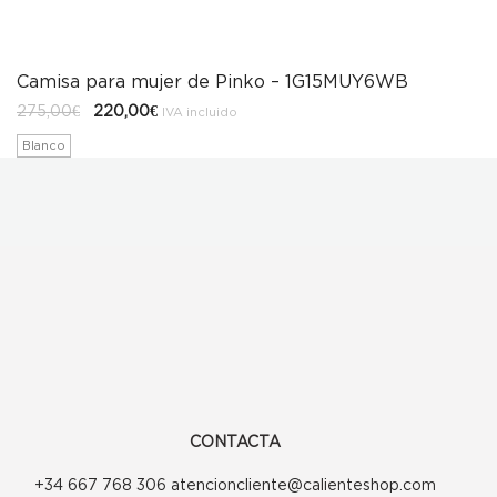
Camisa para mujer de Pinko – 1G15MUY6WB
El
El
275,00
€
220,00
€
IVA incluido
precio
precio
original
actual
Blanco
era:
es:
275,00€.
220,00€.
CONTACTA
+34 667 768 306 atencioncliente@calienteshop.com