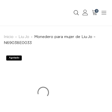
0
Inicio
Liu·Jo
Monedero para mujer de Liu·Jo –
N69038E0033
Agotado