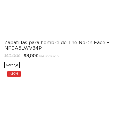
Zapatillas para hombre de The North Face –
NF0A5LWV84P
El
El
140,00
€
98,00
€
IVA incluido
precio
precio
original
actual
Naranja
era:
es:
140,00€.
98,00€.
-
20%