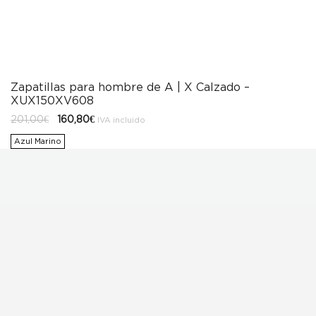
Zapatillas para hombre de A | X Calzado –
XUX150XV608
El
El
201,00
€
160,80
€
IVA incluido
precio
precio
original
actual
Azul Marino
era:
es:
201,00€.
160,80€.