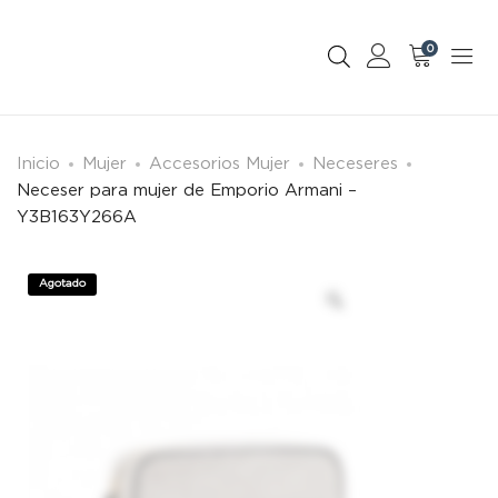
0
Inicio
Mujer
Accesorios Mujer
Neceseres
Neceser para mujer de Emporio Armani –
Y3B163Y266A
Agotado