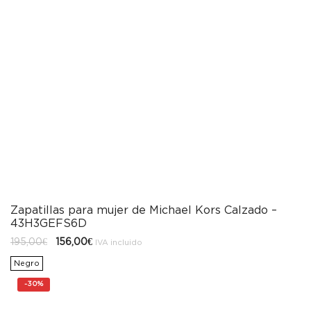
Zapatillas para mujer de Michael Kors Calzado –
43H3GEFS6D
El
El
195,00
€
156,00
€
IVA incluido
precio
precio
original
actual
Negro
era:
es:
195,00€.
156,00€.
-
30%