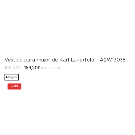
Vestido para mujer de Karl Lagerfeld – A2W13038
El
El
199,00
€
159,20
€
IVA incluido
precio
precio
original
actual
Negro
era:
es:
199,00€.
159,20€.
-
20%