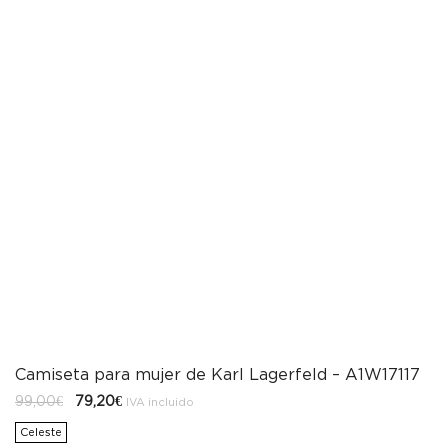
Camiseta para mujer de Karl Lagerfeld – A1W17117
El
El
99,00
€
79,20
€
IVA incluido
precio
precio
original
actual
Celeste
era:
es: