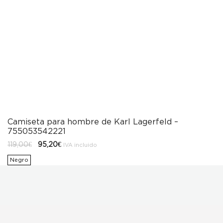
Camiseta para hombre de Karl Lagerfeld –
755053542221
El
El
119,00
€
95,20
€
IVA incluido
precio
precio
original
actual
Negro
era:
es:
119,00€.
95,20€.